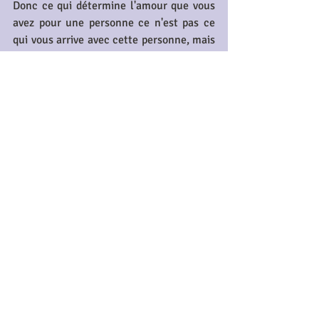
Donc ce qui détermine l'amour que vous 
avez pour une personne ce n'est pas ce 
qui vous arrive avec cette personne, mais 
comment vous réagissez à ce qui vous 
arrive.
C'est bien sûr une attirance, un mystère, 
quelque chose d'inexplicable, mais c'est 
aussi ce que vous faites avec votre 
amour. Est ce que vous le nourrissez 
positivement par des actes quand il est 
perturbé ou est ce que vous le laissez 
choir ?
Si vous croyez que l'amour est une chose 
acquise une fois pour toujours, vous vous 
trompez, le ciel donne une partie de 
l'amour comme un don, l'autre est à 
cultiver. Si vous ne cultivez pas l'amour 
et ne faites que dépenser les dons qui 