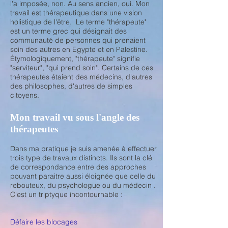
l'a imposée, non. Au sens ancien, oui. Mon
travail est thérapeutique dans une vision
holistique de l'être. Le terme "thérapeute"
est un terme grec qui désignait des
communauté de personnes qui prenaient
soin des autres en Egypte et en Palestine.
Étymologiquement, "thérapeute" signifie
"serviteur", "qui prend soin". Certains de ces
thérapeutes étaient des médecins, d'autres
des philosophes, d'autres de simples
citoyens.
Mon travail vu sous l'angle des
thérapeutes
Dans ma pratique je suis amenée à effectuer
trois type de travaux distincts. I
ls sont la clé
de correspondance entre des approches
pouvant paraitre aussi éloignée que celle du
rebouteux, du psychologue ou du médecin .
C'est un triptyque incontournable :
Défaire les blocages