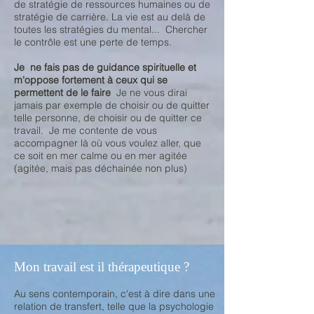
de stratégie de ressources humaines ou de
stratégie de carrière. La vie est au delà de
toutes les stratégies du mental... Chercher
le contrôle est une perte de temps.
Je ne fais pas de guidance spirituelle et
m'oppose fortement à ceux qui se
permettent de le faire
Je ne vous dirai
jamais par exemple de choisir ou de quitter
telle personne, de choisir ou de quitter ce
travail. Je me contente de vous
accompagner là où vous voulez aller, que
ce soit en mer calme ou en mer agitée
(agitée, mais pas déchainée non plus)
Mon travail est il thérapeutique ?
Au sens contemporain, c'est à dire dans une
relation de transfert, telle que la psychologie