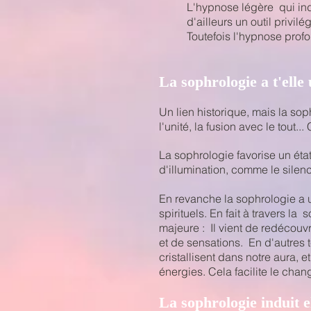
L'hypnose légère qui indu
d'ailleurs un outil privi
Toutefois l'hypnose profo
La sophrologie a t'elle 
Un lien historique, mais la so
l'unité, la fusion avec le tout.
La sophrologie favorise un éta
d'illumination, comme le silen
En revanche la sophrologie a 
spirituels. En fait à travers l
majeure :
Il vient de redécouv
et de sensations. En d'autres 
cristallisent dans notre aura,
énergies. Cela facilite le cha
La sophrologie induit e