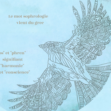
e mot sophrologie
ient du grec
os" et "phren"
ignifiant
harmonie"
t "conscience"