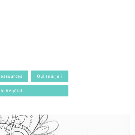
Ressources
Qui suis je ?
cle Végétal