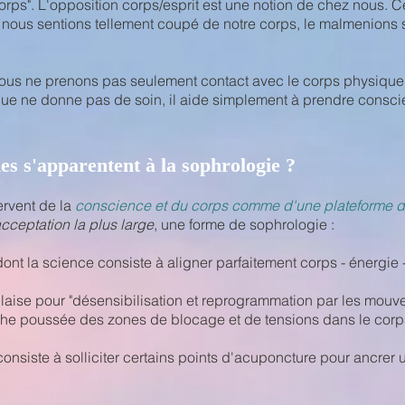
 "corps". L'opposition corps/esprit est une notion de chez nous. 
s nous sentions tellement coupé de notre corps, le malmenions
ous ne prenons pas seulement contact avec le corps physique,
gue ne donne pas de soin, il aide simplement à prendre consc
nes s'apparentent à la sophrologie ?
ervent de la
conscience et
du corps
comme d'une plateforme de
cceptation
la plus large
, une forme de sophrologie :
ont la science consiste à aligner parfaitement corps - énergie
aise pour "désensibilisation et reprogrammation par les mouve
he poussée des zones de blocage et de tensions dans le corp
onsiste à solliciter certains points d'acuponcture pour ancrer 