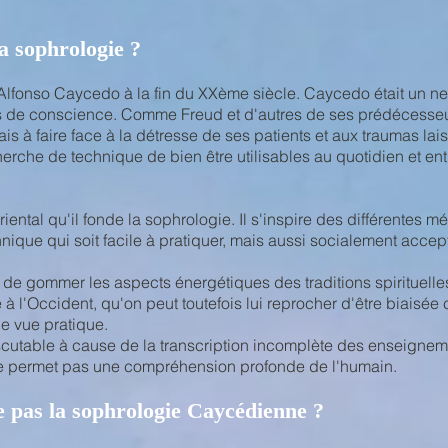
la sophrologie ?
 Alfonso Caycedo à la fin du XXème siècle. Caycedo était un ne
és de conscience. Comme Freud et d'autres de ses prédécesseur
is à faire face à la détresse de ses patients et aux traumas lais
herche de technique de bien être utilisables au quotidien et e
iental qu'il fonde la sophrologie. Il s'inspire des différentes m
ique qui soit facile à pratiquer, mais aussi socialement accep
de gommer les aspects énergétiques des traditions spirituelles 
à l'Occident, qu'on peut toutefois lui reprocher d'être biaisée c
e vue pratique.
scutable à cause de la transcription incomplète des enseigneme
ne permet pas une compréhension profonde de l'humain.
e pas la sophrologie Caycédienne ?