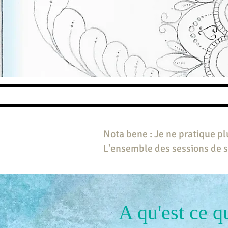
Nota bene : Je ne pratique pl
L'ensemble des sessions de s
A qu'est ce q