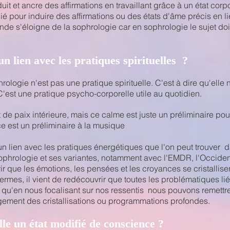
it et ancre des affirmations en travaillant grâce à un état corpo
légié pour induire des affirmations ou des états d'âme précis en
nde s'éloigne de la sophrologie car en sophrologie le sujet doi
un lien avec les pratiques spirituelles ?
phrologie
n'est pas une pratique spirituelle. C'est à dire qu'elle n
.. C'est une pratique psycho-corporelle utile au quotidien.
t de paix intérieure, mais ce calme est juste un préliminaire p
ce est un préliminaire à la musique
un lien avec les pratiques énergétiques que l'on peut trouver
a sophrologie et ses variantes, notamment avec l'EMDR, l'Occide
rir que les émotions, les pensées et les croyances se cristallis
termes, il vient de redécouvrir que toutes les problématiques li
 et qu'en nous focalisant sur nos ressentis nous pouvons remet
ngement des cristallisations ou programmations profondes.
lle un état modifié de conscience ?