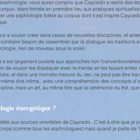
le sophrologie, vous aurez compris que Caycedo a repris des te
urquoi, étant
formée en première lieu aux pratiques spirituelle
uer une sophrologie fidèle au corpus dont s'est inspiré Cayced
que.
nce a
vouloir créer sans cesse de nouvelles disciplines, et ame
 contraire besoin de rassembler par le dialogue les traditions 
ologie, rien de nouveau sous le soleil.
 s'est largement ouverte aux approches non "conventionnelles" d
ni de vouloir les disséquer avec le mental en les faisant entrer 
nidra, et dans une moindre mesure du zen, ne peut pas être tr
is même dire intime, avec une compréhension des concepts d'o
pline, mais un art, au même titre que la cérémonie du thé, que l
logie énergétique ?
dèle aux sources orientales de Caycedo . C'est à dire que je p
 corps (comme tous les sophrologues) mais quand je parle de "c