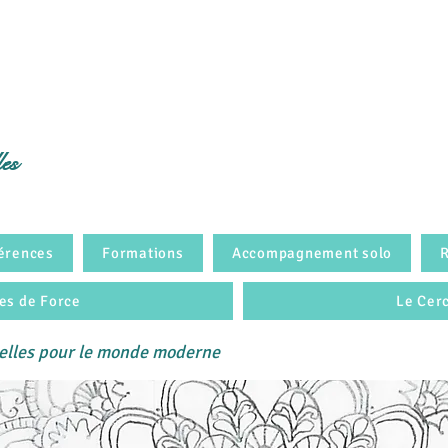
les
férences
Formations
Accompagnement solo
es de Force
Le Cer
relles pour le monde moderne