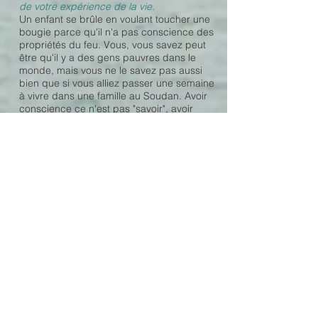
de votre expérience de la vie.
Un enfant se brûle en voulant toucher une
bougie parce qu'il n'a pas conscience des
propriétés du feu. Vous, vous savez peut
être qu'il y a des gens pauvres dans le
monde, mais vous ne le savez pas aussi
bien que si vous alliez passer une semaine
à vivre dans une famille au Soudan. Avoir
conscience ce n'est pas "savoir", avoir
conscience c'est avoir "toucher" à une
réalité de manière profonde. Vous toucher
les choses quand vous les laisser vous
toucher. Vous toucher les choses, vous
toucher autrui et vous même en profondeur
quand vous créez un espace d'accueil en
vous pour les prises de conscience
Voici un exemple du pouvoir d'une prise de
conscience :
Jusque l'âge de 20 ans, j'étais effrayée par
les araignées quand un jour, en voiture, je
me mis à crier d'en voir une au dessus de
ma tête. Mon compagnon, qui conduisait la
voiture, se mit alors lui aussi à crier sans
savoir ce qui arrivait, il s'en suivit une