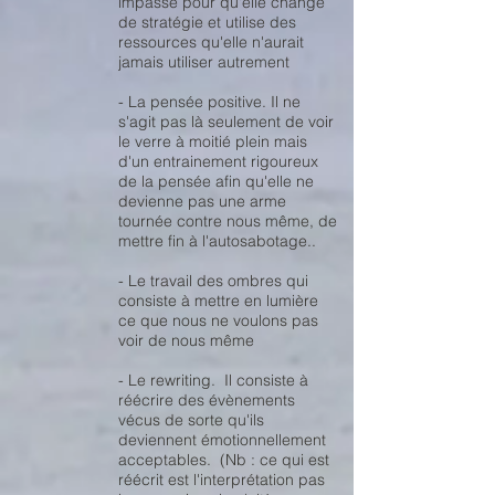
impasse pour qu'elle change
de stratégie et utilise des
ressources qu'elle n'aurait
jamais utiliser autrement
- La pensée positive. Il ne
s'agit pas là seulement de voir
le verre à moitié plein mais
d'un entrainement rigoureux
de la pensée afin qu'elle ne
devienne pas une arme
tournée contre nous même, de
mettre fin à l'autosabotage..
- Le travail des ombres qui
consiste à mettre en lumière
ce que nous ne voulons pas
voir de nous même
- Le rewriting. Il consiste à
réécrire des évènements
vécus de sorte qu'ils
deviennent émotionnellement
acceptables. (Nb : ce qui est
réécrit est l'interprétation pas