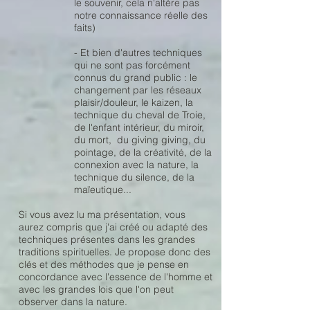
le souvenir, cela n'altère pas
notre connaissance réelle des
faits)
- Et bien d'autres techniques
qui ne sont pas forcément
connus du grand public : le
changement par les réseaux
plaisir/douleur, le kaizen, la
technique du cheval de Troie,
de l'enfant intérieur, du miroir,
du mort, du giving giving, du
pointage, de la créativité, de la
connexion avec la nature,
la
technique du silence, de la
maïeutique...
Si vous avez lu ma présentation, vous
aurez compris que j'ai créé ou adapté des
techniques présentes dans les grandes
traditions spirituelles. Je propose donc des
clés et des méthodes que je pense en
concordance
avec l'essence de l'homme et
avec les grandes lois que l'on peut
observer dans la nature.