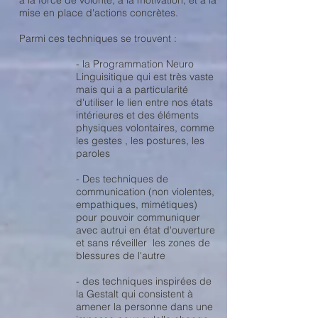
à la force de volonté, à la motivation, et à la
mise en place d'actions concrètes.
Parmi ces techniques se trouvent :
- la Programmation Neuro
Linguisitique qui est très vaste
mais qui a a particularité
d'utiliser le lien entre nos états
intérieures et des éléments
physiques volontaires, comme
les gestes , les postures, les
paroles
- Des techniques de
communication (non violentes,
empathiques, mimétiques)
pour pouvoir communiquer
avec autrui en état d'ouverture
et sans réveiller les zones de
blessures de l'autre
- des techniques inspirées de
la Gestalt qui consistent à
amener la personne dans une