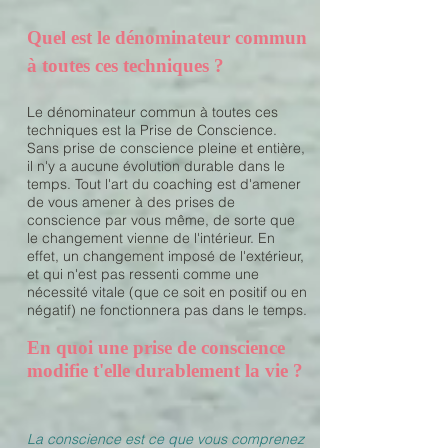
Quel est le dénominateur commun
à toutes ces techniques ?
Le dénominateur commun à toutes ces
techniques est la Prise de Conscience.
Sans prise de conscience pleine et entière,
il n'y a aucune évolution durable dans le
temps. Tout l'art du coaching est d'amener
de vous amener à des prises de
conscience par vous même, de sorte que
le changement vienne de l'intérieur. En
effet, un changement imposé de l'extérieur,
et qui n'est pas ressenti comme une
nécessité vitale (que ce soit en positif ou en
négatif) ne fonctionnera pas dans le temps.
En quoi une prise de conscience
modifie t'elle durablement la vie ?
La conscience est ce que vous comprenez