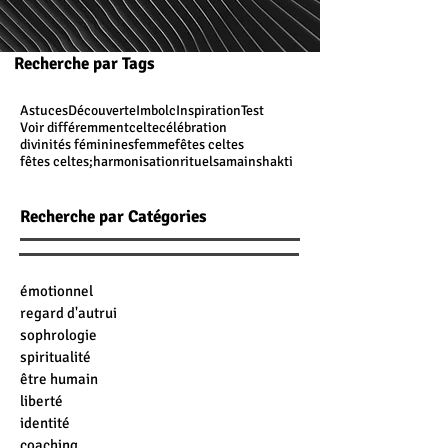
Recherche par Tags
Astuces
Découverte
Imbolc
Inspiration
Test
Voir différemment
celte
célébration
divinités féminines
femme
fêtes celtes
fêtes celtes;
harmonisation
rituel
samain
shakti
Recherche par Catégories
émotionnel
regard d'autrui
sophrologie
spiritualité
être humain
liberté
identité
coaching