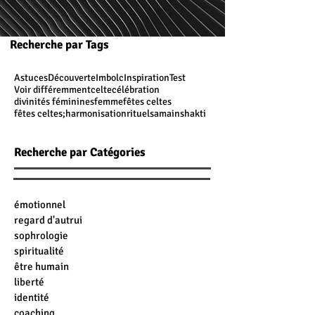
Recherche par Tags
Astuces
Découverte
Imbolc
Inspiration
Test
Voir différemment
celte
célébration
divinités féminines
femme
fêtes celtes
fêtes celtes;
harmonisation
rituel
samain
shakti
Recherche par Catégories
émotionnel
regard d'autrui
sophrologie
spiritualité
être humain
liberté
identité
coaching